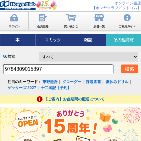
オンライン書店
【ホンヤクラブドットコム】
ログイン
会員登録
買い物かご
店舗一覧
ご利用ガイド
本
コミック
雑誌
その他商材
検索
注目のキーワード：
東野圭吾
｜
グローグー
｜
課題図書
｜
夏休みドリル
｜
ゲッターズ 2027
｜
十二国記【予約】
【ご案内】お盆期間の配送について