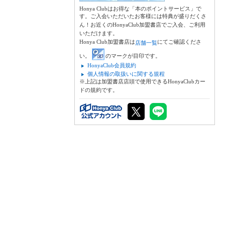
Honya Clubはお得な「本のポイントサービス」で
す。ご入会いただいたお客様には特典が盛りだくさ
ん！お近くのHonyaClub加盟書店でご入会、ご利用
いただけます。
Honya Club加盟書店は
にてご確認くださ
店舗一覧
い。
のマークが目印です。
HonyaClub会員規約
個人情報の取扱いに関する規程
※上記は加盟書店店頭で使用できるHonyaClubカー
ドの規約です。