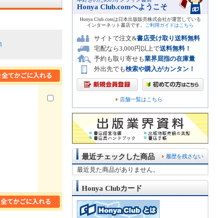
Honya Club.comへようこそ
Honya Club.comは日本出版販売株式会社が運営している
インターネット書店です。
ご利用ガイドはこちら
サイトで注文&
書店受け取り送料無料
順
宅配なら3,000円以上で
送料無料！
予約も取り寄せも
業界屈指の在庫量
外出先でも
検索や購入がカンタン！
店舗一覧はこちら
最近チェックした商品
履歴を残さない
最近見た商品がありません。
Honya Clubカード