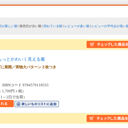
日が新しい順
発売日が古い順
売れている順
レビューが多い順
レビューの平均点が高い
もっとかわいく見える服
ズに展開／実物大パターン２枚つき
SBNコード 9784579118533
：1,700円＋税）
1～2日で出荷）