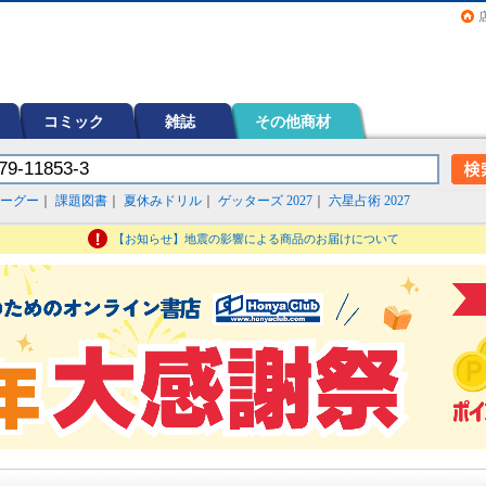
画（コミック）など在庫も充実
コミック
雑誌
その他商材
ーグー
｜
課題図書
｜
夏休みドリル
｜
ゲッターズ 2027
｜
六星占術 2027
【お知らせ】地震の影響による商品のお届けについて