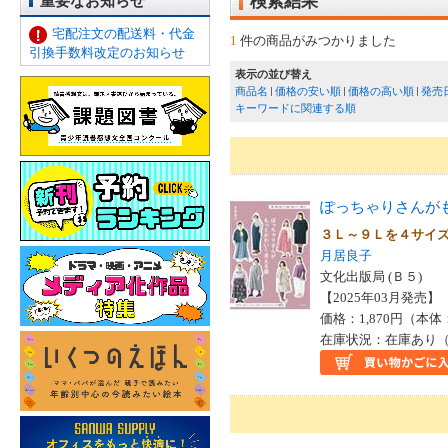
重要なお知らせ
検索結果
宅配注文の配送料・代金
1
件の商品がみつかりました
引換手数料改定のお知らせ
表示の並び替え
商品名
価格の安い順
価格の高い順
発売
キーワードに関連する順
ぽっちゃりさんが
３Ｌ～９Ｌを４サイ
月居良子
文化出版局 (Ｂ５)
【2025年03月発売】 I
価格：1,870円（本体
在庫状況：在庫あり（