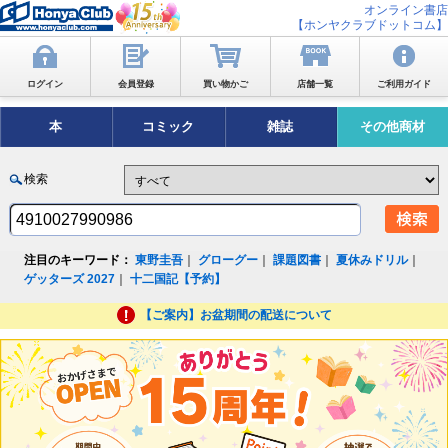
オンライン書店
【ホンヤクラブドットコム】
ログイン
会員登録
買い物かご
店舗一覧
ご利用ガイド
本
コミック
雑誌
その他商材
検索
注目のキーワード：
東野圭吾
｜
グローグー
｜
課題図書
｜
夏休みドリル
｜
ゲッターズ 2027
｜
十二国記【予約】
【ご案内】お盆期間の配送について