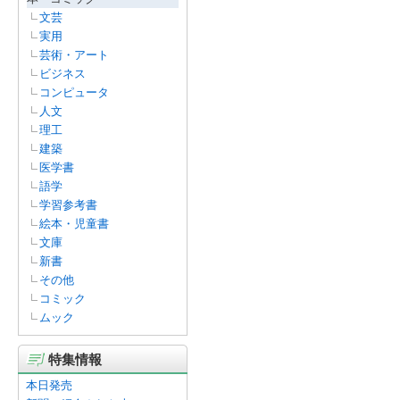
文芸
実用
芸術・アート
ビジネス
コンピュータ
人文
理工
建築
医学書
語学
学習参考書
絵本・児童書
文庫
新書
その他
コミック
ムック
特集情報
本日発売