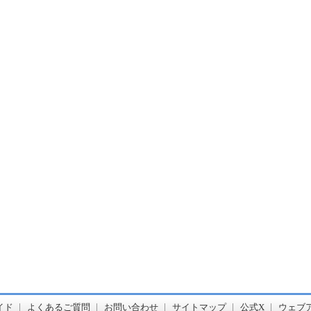
書店【ホンヤクラブ】はお好きな本屋での受け取りで送料無料！新刊予約・通販も。本（書籍）、雑誌、漫画（コミック）な
イド
よくあるご質問
お問い合わせ
サイトマップ
公式X
ウェブ