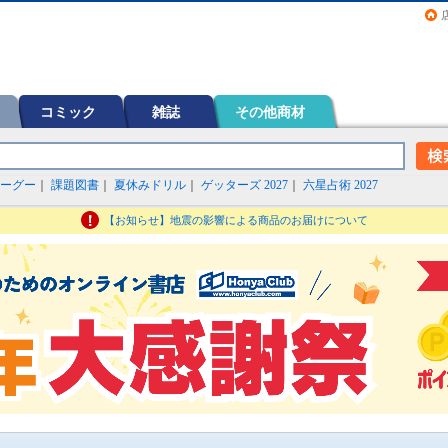
画（コミック）など在庫も充実
コミック
雑誌
その他商材
ーグー
｜
課題図書
｜
夏休みドリル
｜
ゲッターズ 2027
｜
六星占術 2027
【お知らせ】地震の影響による商品のお届けについて