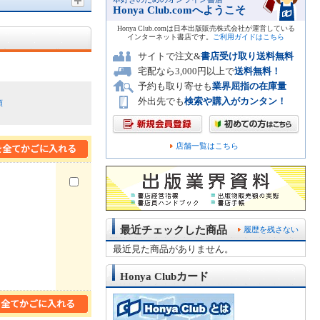
Honya Club.comへようこそ
Honya Club.comは日本出版販売株式会社が運営している
インターネット書店です。
ご利用ガイドはこちら
サイトで注文&
書店受け取り送料無料
宅配なら3,000円以上で
送料無料！
予約も取り寄せも
業界屈指の在庫量
外出先でも
検索や購入がカンタン！
順
店舗一覧はこちら
最近チェックした商品
履歴を残さない
最近見た商品がありません。
Honya Clubカード