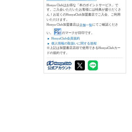
Honya Clubはお得な「本のポイントサービス」で
す。ご入会いただいたお客様には特典が盛りだくさ
ん！お近くのHonyaClub加盟書店でご入会、ご利用
いただけます。
Honya Club加盟書店は
にてご確認くださ
店舗一覧
い。
のマークが目印です。
HonyaClub会員規約
個人情報の取扱いに関する規程
※上記は加盟書店店頭で使用できるHonyaClubカー
ドの規約です。