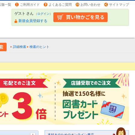
店舗一覧
ご利用ガイド
よくあるご質問
お問い合わせ
サイトマップ
ゲスト さん
（
ログイン
）
新規会員登録する
詳細検索
検索のヒント
本好きのためのオンライン書店