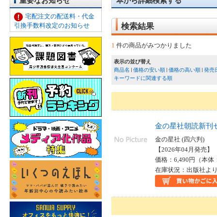
重要なお知らせ
本から詳細検索する
宅配注文の配送料・代金
引換手数料改定のお知らせ
検索結果
1
件の商品がみつかりました
表示の並び替え
商品名
価格の安い順
価格の高い順
発売
キーワードに関連する順
金の星社朝読新刊
金の星社 (四六判)
【2026年04月発売】 I
価格：6,490円（本体
在庫状況：出版社より