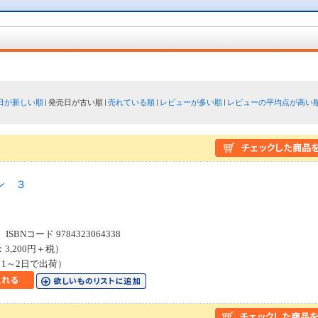
日が新しい順
発売日が古い順
売れている順
レビューが多い順
レビューの平均点が高い
ン ３
SBNコード 9784323064338
：3,200円＋税）
1～2日で出荷）