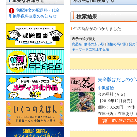
重要なお知らせ
本から詳細検索する
宅配注文の配送料・代金
引換手数料改定のお知らせ
検索結果
1
件の商品がみつかりました
表示の並び替え
商品名
価格の安い順
価格の高い順
発売
キーワードに関連する順
完全版はだしのゲ
中沢啓治
金の星社 (Ａ５)
【2019年12月発売】 I
価格：3,520円（本体
在庫状況：在庫あり（