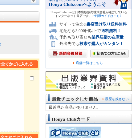
Honya Club.comへようこそ
Honya Club.comは日本出版販売株式会社が運営している
インターネット書店です。
ご利用ガイドはこちら
サイトで注文&
書店受け取り送料無料
宅配なら3,000円以上で
送料無料！
予約も取り寄せも
業界屈指の在庫量
外出先でも
検索や購入がカンタン！
順
店舗一覧はこちら
最近チェックした商品
履歴を残さない
最近見た商品がありません。
Honya Clubカード