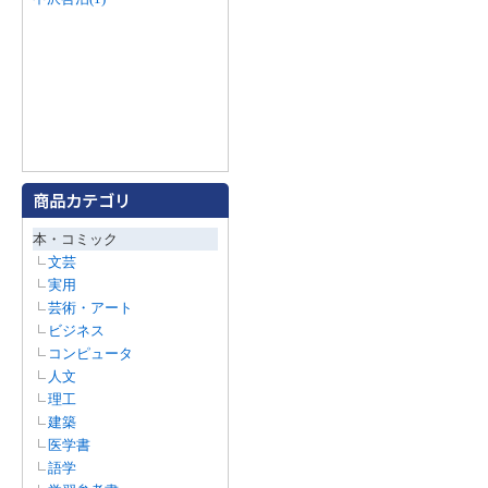
本・コミック
文芸
実用
芸術・アート
ビジネス
コンピュータ
人文
理工
建築
医学書
語学