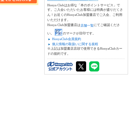
Honya Clubはお得な「本のポイントサービス」で
す。ご入会いただいたお客様には特典が盛りだくさ
ん！お近くのHonyaClub加盟書店でご入会、ご利用
いただけます。
Honya Club加盟書店は
にてご確認くださ
店舗一覧
い。
のマークが目印です。
HonyaClub会員規約
個人情報の取扱いに関する規程
※上記は加盟書店店頭で使用できるHonyaClubカー
ドの規約です。