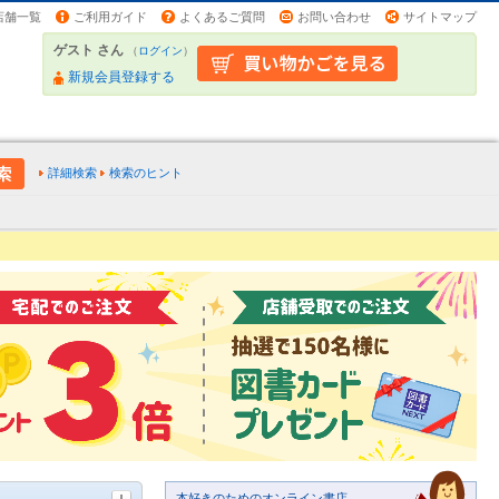
店舗一覧
ご利用ガイド
よくあるご質問
お問い合わせ
サイトマップ
ゲスト さん
（
ログイン
）
新規会員登録する
詳細検索
検索のヒント
本好きのためのオンライン書店