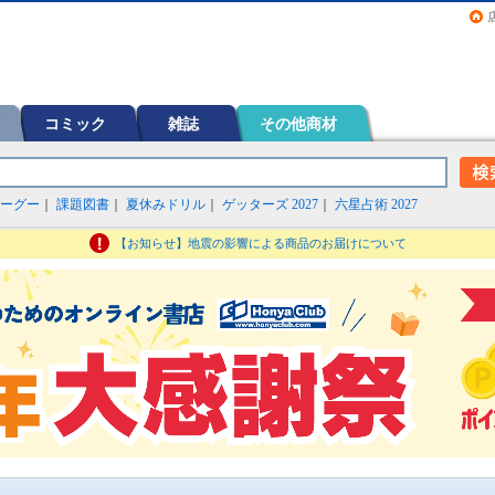
画（コミック）など在庫も充実
コミック
雑誌
その他商材
ーグー
｜
課題図書
｜
夏休みドリル
｜
ゲッターズ 2027
｜
六星占術 2027
【お知らせ】地震の影響による商品のお届けについて