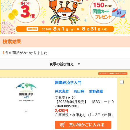
検索結果
1
件の商品がみつかりました
表示の並び替え
国際経済学入門
井尻直彦
羽田翔
前野高章
文眞堂 (Ａ５)
【2023年04月発売】 ISBNコード 9
784830952081
2,420円
在庫状況：在庫あり（1～2日で出荷）