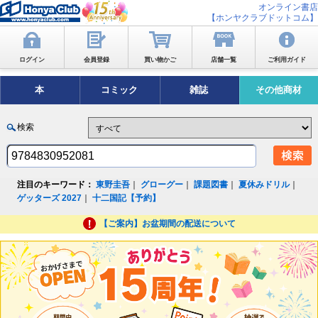
オンライン書店
【ホンヤクラブドットコム】
ログイン
会員登録
買い物かご
店舗一覧
ご利用ガイド
本
コミック
雑誌
その他商材
検索
注目のキーワード：
東野圭吾
｜
グローグー
｜
課題図書
｜
夏休みドリル
｜
ゲッターズ 2027
｜
十二国記【予約】
【ご案内】お盆期間の配送について