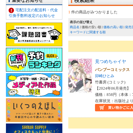
重要なお知らせ
検索結果
宅配注文の配送料・代金
1
件の商品がみつかりました
引換手数料改定のお知らせ
表示の並び替え
商品名
価格の安い順
価格の高い順
発売
キーワードに関連する順
見つめちゃイヤ
バンブーコミックス
卯崎ひとみ
竹書房 (コミック)
【2024年06月発売】 I
価格：858円（本体：
在庫状況：出版社より