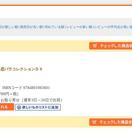
日が新しい順
発売日が古い順
売れている順
レビューが多い順
レビューの平均点が高い
 恋パラコレクションＤＸ
SBNコード 9784801983601
780円＋税）
お取り寄せ（通常3日～20日で出荷）