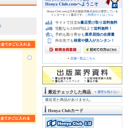
Honya Club.comへようこそ
Honya Club.comは日本出版販売株式会社が運営している
インターネット書店です。
ご利用ガイドはこちら
サイトで注文&
書店受け取り送料無料
順
宅配なら3,000円以上で
送料無料！
予約も取り寄せも
業界屈指の在庫量
外出先でも
検索や購入がカンタン！
店舗一覧はこちら
最近チェックした商品
履歴を残さない
最近見た商品がありません。
Honya Clubカード