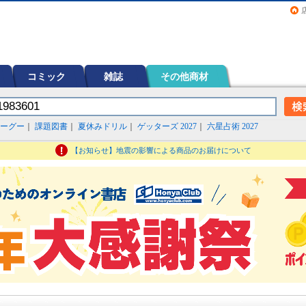
画（コミック）など在庫も充実
コミック
雑誌
その他商材
ーグー
｜
課題図書
｜
夏休みドリル
｜
ゲッターズ 2027
｜
六星占術 2027
【お知らせ】地震の影響による商品のお届けについて