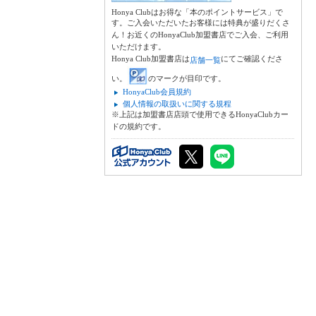
Honya Clubはお得な「本のポイントサービス」で
す。ご入会いただいたお客様には特典が盛りだくさ
ん！お近くのHonyaClub加盟書店でご入会、ご利用
いただけます。
Honya Club加盟書店は
にてご確認くださ
店舗一覧
い。
のマークが目印です。
HonyaClub会員規約
個人情報の取扱いに関する規程
※上記は加盟書店店頭で使用できるHonyaClubカー
ドの規約です。