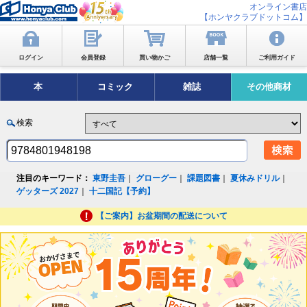
オンライン書店
【ホンヤクラブドットコム】
ログイン
会員登録
買い物かご
店舗一覧
ご利用ガイド
本
コミック
雑誌
その他商材
検索
注目のキーワード：
東野圭吾
｜
グローグー
｜
課題図書
｜
夏休みドリル
｜
ゲッターズ 2027
｜
十二国記【予約】
【ご案内】お盆期間の配送について