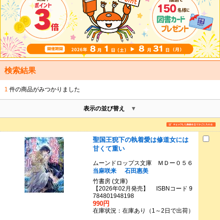
検索結果
1
件の商品がみつかりました
表示の並び替え
聖国王猊下の執着愛は修道女には
甘くて重い
ムーンドロップス文庫 ＭＤー０５６
当麻咲来
石田惠美
竹書房 (文庫)
【2026年02月発売】 ISBNコード 9
784801948198
990円
在庫状況：在庫あり（1～2日で出荷）