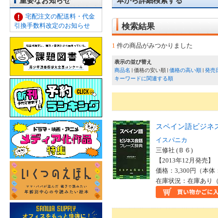
重要なお知らせ
本から詳細検索する
宅配注文の配送料・代金
引換手数料改定のお知らせ
検索結果
1
件の商品がみつかりました
表示の並び替え
商品名
価格の安い順
価格の高い順
発売
キーワードに関連する順
スペイン語ビジネ
イスパニカ
三修社 (Ｂ６)
【2013年12月発売】 I
価格：3,300円（本体
在庫状況：在庫あり（