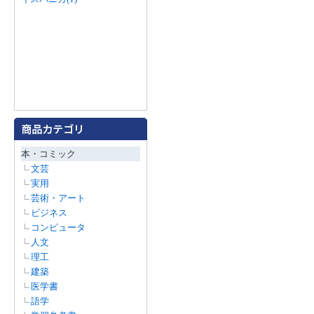
本・コミック
文芸
実用
芸術・アート
ビジネス
コンピュータ
人文
理工
建築
医学書
語学