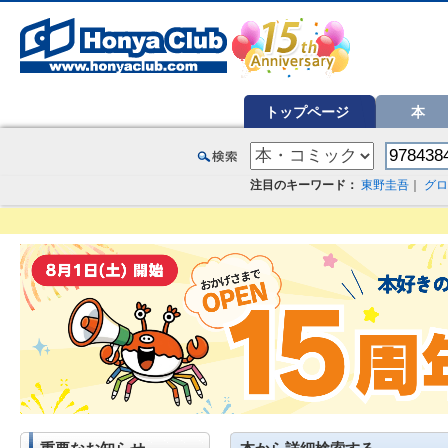
オンライン書店【ホンヤクラブ】はお好きな本屋での受け取りで送料無料！新刊予約・通販も。本（書籍）、雑誌、漫
トップページ
本
注目のキーワード：
東野圭吾
｜
グロ