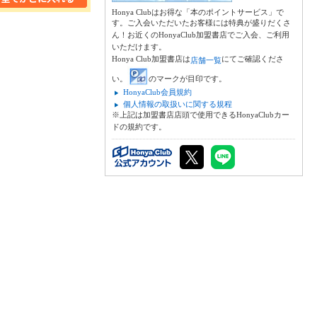
Honya Clubはお得な「本のポイントサービス」で
す。ご入会いただいたお客様には特典が盛りだくさ
ん！お近くのHonyaClub加盟書店でご入会、ご利用
いただけます。
Honya Club加盟書店は
にてご確認くださ
店舗一覧
い。
のマークが目印です。
HonyaClub会員規約
個人情報の取扱いに関する規程
※上記は加盟書店店頭で使用できるHonyaClubカー
ドの規約です。