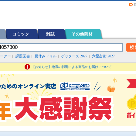
画（コミック）など在庫も充実
コミック
雑誌
その他商材
ーグー
｜
課題図書
｜
夏休みドリル
｜
ゲッターズ 2027
｜
六星占術 2027
【お知らせ】地震の影響による商品のお届けについて