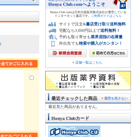
Honya Club.comへようこそ
Honya Club.comは日本出版販売株式会社が運営している
インターネット書店です。
ご利用ガイドはこちら
サイトで注文&
書店受け取り送料無料
宅配なら3,000円以上で
送料無料！
予約も取り寄せも
業界屈指の在庫量
外出先でも
検索や購入がカンタン！
順
店舗一覧はこちら
最近チェックした商品
履歴を残さない
最近見た商品がありません。
Honya Clubカード