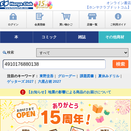
オンライン書店
【ホンヤクラブドットコム】
ログイン
会員登録
買い物かご
店舗一覧
ご利用ガイド
本
コミック
雑誌
その他商材
検索
注目のキーワード：
東野圭吾
｜
グローグー
｜
課題図書
｜
夏休みドリル
｜
ゲッターズ 2027
｜
六星占術 2027
【お知らせ】地震の影響による商品のお届けについて