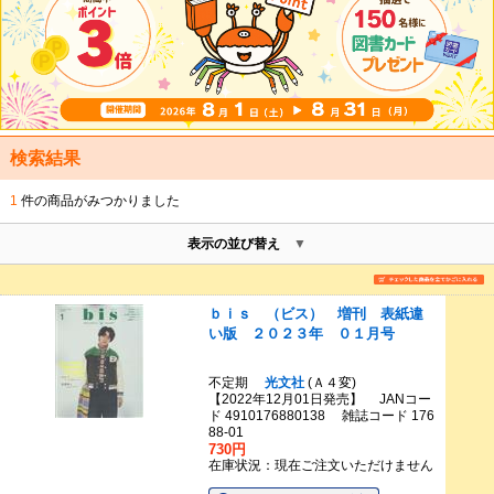
検索結果
1
件の商品がみつかりました
表示の並び替え
ｂｉｓ （ビス） 増刊 表紙違
い版 ２０２３年 ０１月号
不定期
光文社
(Ａ４変)
【2022年12月01日発売】 JANコー
ド 4910176880138 雑誌コード 176
88-01
730円
在庫状況：現在ご注文いただけません