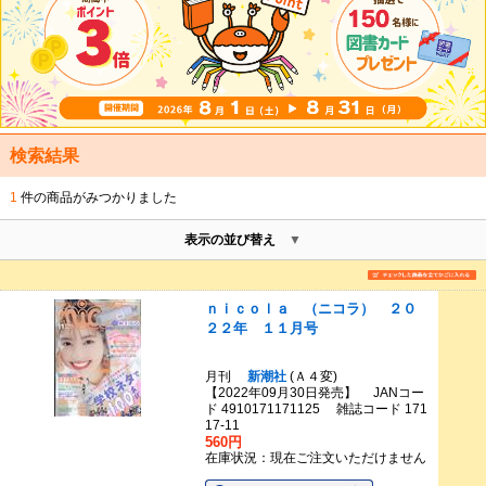
検索結果
1
件の商品がみつかりました
表示の並び替え
ｎｉｃｏｌａ （ニコラ） ２０
２２年 １１月号
月刊
新潮社
(Ａ４変)
【2022年09月30日発売】 JANコー
ド 4910171171125 雑誌コード 171
17-11
560円
在庫状況：現在ご注文いただけません