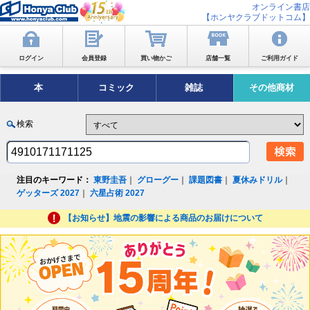
オンライン書店
【ホンヤクラブドットコム】
ログイン
会員登録
買い物かご
店舗一覧
ご利用ガイド
本
コミック
雑誌
その他商材
検索
注目のキーワード：
東野圭吾
｜
グローグー
｜
課題図書
｜
夏休みドリル
｜
ゲッターズ 2027
｜
六星占術 2027
【お知らせ】地震の影響による商品のお届けについて