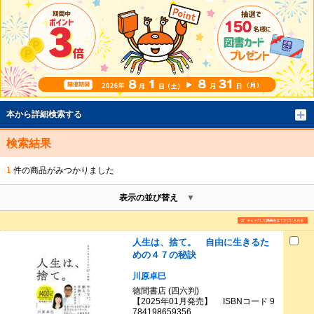
本から詳細検索する
検索結果
1
件の商品がみつかりました
表示の並び替え
人生は、捨て。 自由に生きるた
めの４７の秘訣
川原卓巳
徳間書店 (四六判)
【2025年01月発売】 ISBNコード 9
784198659356