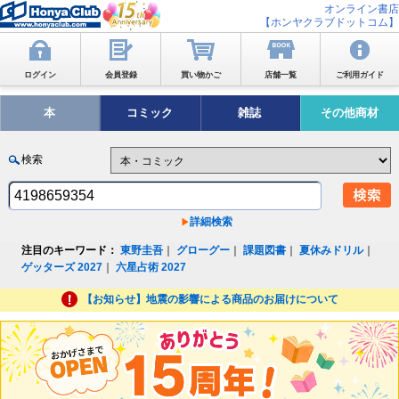
オンライン書店
【ホンヤクラブドットコム】
ログイン
会員登録
買い物かご
店舗一覧
ご利用ガイド
本
コミック
雑誌
その他商材
検索
詳細検索
注目のキーワード：
東野圭吾
｜
グローグー
｜
課題図書
｜
夏休みドリル
｜
ゲッターズ 2027
｜
六星占術 2027
【お知らせ】地震の影響による商品のお届けについて