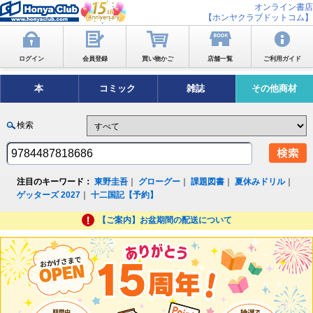
オンライン書店
【ホンヤクラブドットコム】
ログイン
会員登録
買い物かご
店舗一覧
ご利用ガイド
本
コミック
雑誌
その他商材
検索
注目のキーワード：
東野圭吾
｜
グローグー
｜
課題図書
｜
夏休みドリル
｜
ゲッターズ 2027
｜
十二国記【予約】
【ご案内】お盆期間の配送について