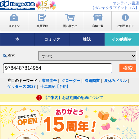
オンライン書店
【ホンヤクラブドットコム】
ログイン
会員登録
買い物かご
店舗一覧
ご利用ガイド
本
コミック
雑誌
その他商材
検索
注目のキーワード：
東野圭吾
｜
グローグー
｜
課題図書
｜
夏休みドリル
｜
ゲッターズ 2027
｜
十二国記【予約】
【ご案内】お盆期間の配送について