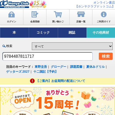
オンライン書店
【ホンヤクラブドットコム】
ログイン
会員登録
買い物かご
店舗一覧
ご利用ガイド
本
コミック
雑誌
その他商材
検索
注目のキーワード：
東野圭吾
｜
グローグー
｜
課題図書
｜
夏休みドリル
｜
ゲッターズ 2027
｜
十二国記【予約】
【ご案内】お盆期間の配送について