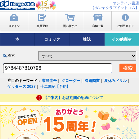
オンライン書店
【ホンヤクラブドットコム】
ログイン
会員登録
買い物かご
店舗一覧
ご利用ガイド
本
コミック
雑誌
その他商材
検索
注目のキーワード：
東野圭吾
｜
グローグー
｜
課題図書
｜
夏休みドリル
｜
ゲッターズ 2027
｜
十二国記【予約】
【ご案内】お盆期間の配送について