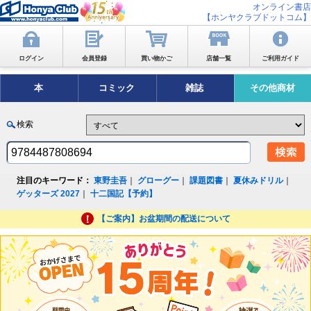
オンライン書店
【ホンヤクラブドットコム】
ログイン
会員登録
買い物かご
店舗一覧
ご利用ガイド
本
コミック
雑誌
その他商材
検索
注目のキーワード：
東野圭吾
｜
グローグー
｜
課題図書
｜
夏休みドリル
｜
ゲッターズ 2027
｜
十二国記【予約】
【ご案内】お盆期間の配送について