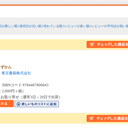
日が新しい順
発売日が古い順
売れている順
レビューが多い順
レビューの平均点が高い
けずかん
東京書籍株式会社
SBNコード 9784487806843
：2,000円＋税）
お取り寄せ（通常3日～20日で出荷）