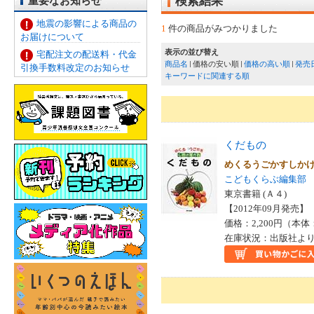
重要なお知らせ
検索結果
地震の影響による商品の
1
件の商品がみつかりました
お届けについて
表示の並び替え
宅配注文の配送料・代金
商品名
価格の安い順
価格の高い順
発売
引換手数料改定のお知らせ
キーワードに関連する順
くだもの
めくるうごかすしか
こどもくらぶ編集部
東京書籍 (Ａ４)
【2012年09月発売】 I
価格：2,200円（本体
在庫状況：出版社より