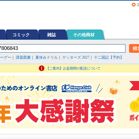
画（コミック）など在庫も充実
コミック
雑誌
その他商材
ーグー
｜
課題図書
｜
夏休みドリル
｜
ゲッターズ 2027
｜
十二国記【予約】
【ご案内】お盆期間の配送について