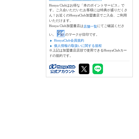
Honya Clubはお得な「本のポイントサービス」で
す。ご入会いただいたお客様には特典が盛りだくさ
ん！お近くのHonyaClub加盟書店でご入会、ご利用
いただけます。
Honya Club加盟書店は
にてご確認くださ
店舗一覧
い。
のマークが目印です。
HonyaClub会員規約
個人情報の取扱いに関する規程
※上記は加盟書店店頭で使用できるHonyaClubカー
ドの規約です。