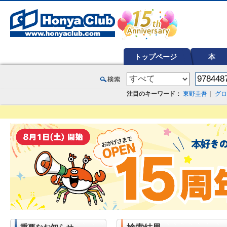
オンライン書店【ホンヤクラブ】はお好きな本屋での受け取りで送料無料！新刊予約・通販も。本（書籍）、雑誌、漫
トップページ
本
注目のキーワード：
東野圭吾
｜
グロ