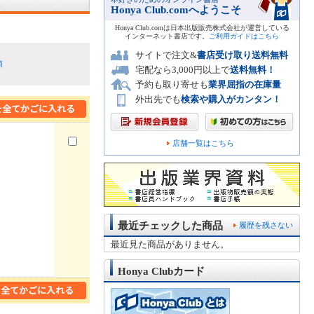
Honya Club.comへようこそ
Honya Club.comは日本出版販売株式会社が運営している
インターネット書店です。
ご利用ガイドはこちら
サイトで注文&
書店受け取り送料無料
順
宅配なら3,000円以上で
送料無料！
予約も取り寄せも
業界屈指の在庫量
外出先でも
検索や購入がカンタン！
店舗一覧はこちら
最近チェックした商品
履歴を残さない
最近見た商品がありません。
Honya Clubカード