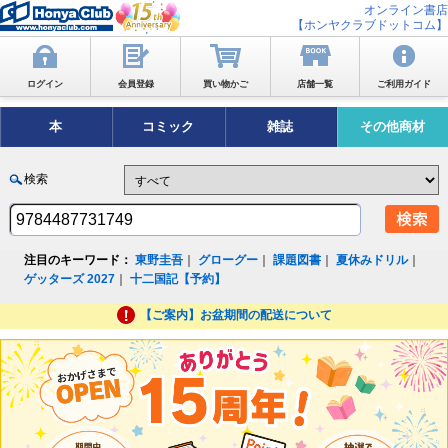
オンライン書店
【ホンヤクラブドットコム】
ログイン
会員登録
買い物かご
店舗一覧
ご利用ガイド
本
コミック
雑誌
その他商材
検索
注目のキーワード：
東野圭吾
｜
グローグー
｜
課題図書
｜
夏休みドリル
｜
ゲッターズ 2027
｜
十二国記【予約】
【ご案内】お盆期間の配送について