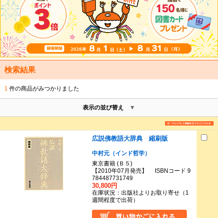
検索結果
1
件の商品がみつかりました
表示の並び替え
広説佛教語大辞典 縮刷版
中村元（インド哲学）
東京書籍 (Ｂ５)
【2010年07月発売】 ISBNコード 9
784487731749
30,800円
在庫状況：出版社よりお取り寄せ（1
週間程度で出荷）