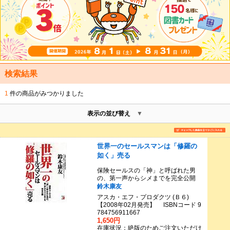
検索結果
1
件の商品がみつかりました
表示の並び替え
世界一のセールスマンは「修羅の
如く」売る
保険セールスの「神」と呼ばれた男
の、第一声からシメまでを完全公開
鈴木康友
アスカ・エフ・プロダクツ (Ｂ６)
【2008年02月発売】 ISBNコード 9
784756911667
1,650円
在庫状況：絶版のためご注文いただけ