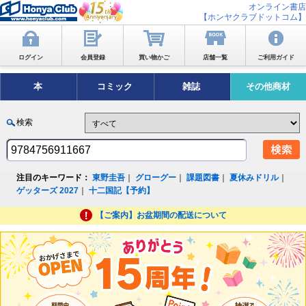
オンライン書店
【ホンヤクラブドットコム】
ログイン
会員登録
買い物かご
店舗一覧
ご利用ガイド
本
コミック
雑誌
その他商材
検索
注目のキーワード：
東野圭吾
｜
グローグー
｜
課題図書
｜
夏休みドリル
｜
ゲッターズ 2027
｜
十二国記【予約】
【ご案内】お盆期間の配送について