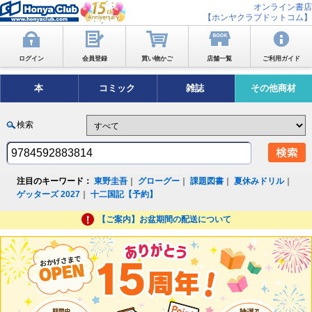
オンライン書店
【ホンヤクラブドットコム】
ログイン
会員登録
買い物かご
店舗一覧
ご利用ガイド
本
コミック
雑誌
その他商材
検索
注目のキーワード：
東野圭吾
｜
グローグー
｜
課題図書
｜
夏休みドリル
｜
ゲッターズ 2027
｜
十二国記【予約】
【ご案内】お盆期間の配送について