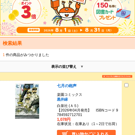
検索結果
1
件の商品がみつかりました
表示の並び替え
七月の砲声
楽園コミックス
黒井緑
白泉社 (Ａ５)
【2026年04月発売】 ISBNコード 9
784592712701
1,078円
在庫状況：在庫あり（1～2日で出荷）