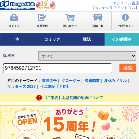
オンライン書店
【ホンヤクラブドットコム】
ログイン
会員登録
買い物かご
店舗一覧
ご利用ガイド
本
コミック
雑誌
その他商材
検索
注目のキーワード：
東野圭吾
｜
グローグー
｜
課題図書
｜
夏休みドリル
｜
ゲッターズ 2027
｜
十二国記【予約】
【ご案内】お盆期間の配送について