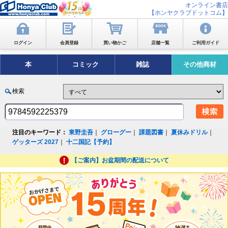
オンライン書店
【ホンヤクラブドットコム】
ログイン
会員登録
買い物かご
店舗一覧
ご利用ガイド
本
コミック
雑誌
その他商材
検索
注目のキーワード：
東野圭吾
｜
グローグー
｜
課題図書
｜
夏休みドリル
｜
ゲッターズ 2027
｜
十二国記【予約】
【ご案内】お盆期間の配送について