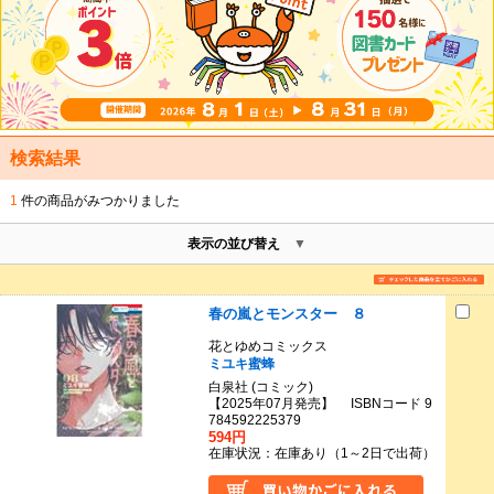
検索結果
1
件の商品がみつかりました
表示の並び替え
春の嵐とモンスター ８
花とゆめコミックス
ミユキ蜜蜂
白泉社 (コミック)
【2025年07月発売】 ISBNコード 9
784592225379
594円
在庫状況：在庫あり（1～2日で出荷）