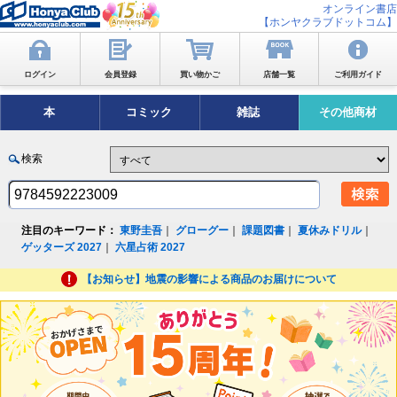
オンライン書店
【ホンヤクラブドットコム】
ログイン
会員登録
買い物かご
店舗一覧
ご利用ガイド
本
コミック
雑誌
その他商材
検索
注目のキーワード：
東野圭吾
｜
グローグー
｜
課題図書
｜
夏休みドリル
｜
ゲッターズ 2027
｜
六星占術 2027
【お知らせ】地震の影響による商品のお届けについて