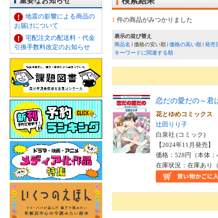
重要なお知らせ
検索結果
地震の影響による商品の
1
件の商品がみつかりました
お届けについて
表示の並び替え
宅配注文の配送料・代金
商品名
価格の安い順
価格の高い順
発売
引換手数料改定のお知らせ
キーワードに関連する順
恋だの愛だの～君
花とゆめコミックス
辻田りり子
白泉社 (コミック)
【2024年11月発売】 I
価格：528円（本体：
在庫状況：在庫あり（