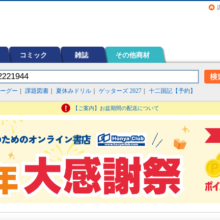
画（コミック）など在庫も充実
コミック
雑誌
その他商材
ーグー
｜
課題図書
｜
夏休みドリル
｜
ゲッターズ 2027
｜
十二国記【予約】
【ご案内】お盆期間の配送について