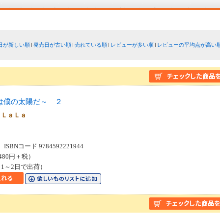
日が新しい順
発売日が古い順
売れている順
レビューが多い順
レビューの平均点が高い
は僕の太陽だ～ ２
 ＬａＬａ
SBNコード 9784592221944
480円＋税）
1～2日で出荷）