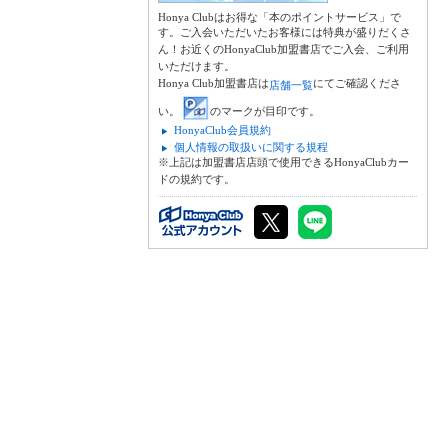
Honya Clubはお得な「本のポイントサービス」で
す。ご入会いただいたお客様には特典が盛りだくさ
ん！お近くのHonyaClub加盟書店でご入会、ご利用
いただけます。
Honya Club加盟書店は
にてご確認くださ
店舗一覧
い。
のマークが目印です。
HonyaClub会員規約
個人情報の取扱いに関する規程
※上記は加盟書店店頭で使用できるHonyaClubカー
ドの規約です。