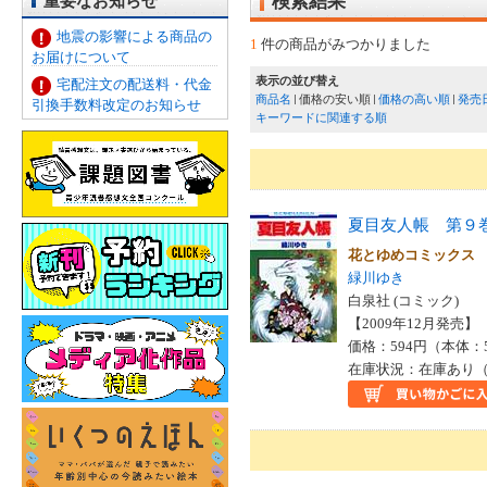
重要なお知らせ
検索結果
地震の影響による商品の
1
件の商品がみつかりました
お届けについて
表示の並び替え
宅配注文の配送料・代金
商品名
価格の安い順
価格の高い順
発売
引換手数料改定のお知らせ
キーワードに関連する順
夏目友人帳 第９
花とゆめコミック
緑川ゆき
白泉社 (コミック)
【2009年12月発売】 I
価格：594円（本体：
在庫状況：在庫あり（