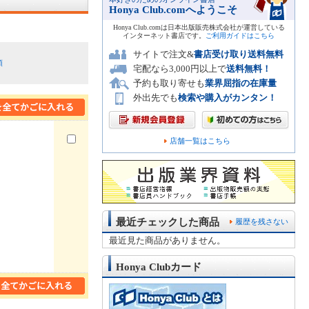
Honya Club.comへようこそ
Honya Club.comは日本出版販売株式会社が運営している
インターネット書店です。
ご利用ガイドはこちら
サイトで注文&
書店受け取り送料無料
順
宅配なら3,000円以上で
送料無料！
予約も取り寄せも
業界屈指の在庫量
外出先でも
検索や購入がカンタン！
店舗一覧はこちら
最近チェックした商品
履歴を残さない
最近見た商品がありません。
Honya Clubカード