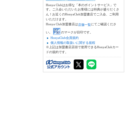
Honya Clubはお得な「本のポイントサービス」で
す。ご入会いただいたお客様には特典が盛りだくさ
ん！お近くのHonyaClub加盟書店でご入会、ご利用
いただけます。
Honya Club加盟書店は
にてご確認くださ
店舗一覧
い。
のマークが目印です。
HonyaClub会員規約
個人情報の取扱いに関する規程
※上記は加盟書店店頭で使用できるHonyaClubカー
ドの規約です。