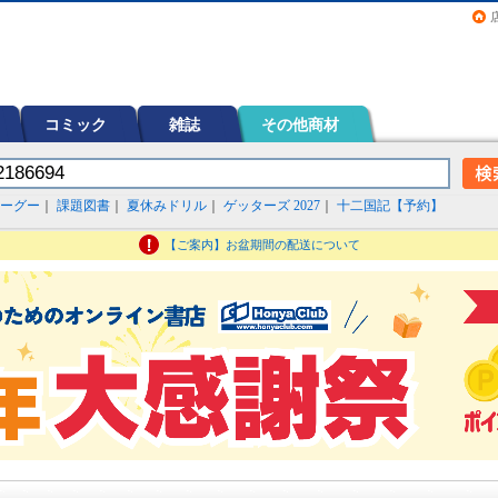
画（コミック）など在庫も充実
コミック
雑誌
その他商材
ーグー
｜
課題図書
｜
夏休みドリル
｜
ゲッターズ 2027
｜
十二国記【予約】
【ご案内】お盆期間の配送について