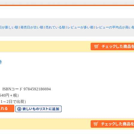
日が新しい順
発売日が古い順
売れている順
レビューが多い順
レビューの平均点が高い
巻
ス
SBNコード 9784592186694
540円＋税）
1～2日で出荷）