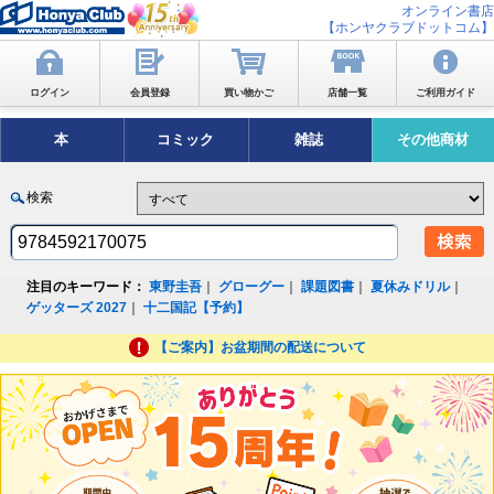
オンライン書店
【ホンヤクラブドットコム】
ログイン
会員登録
買い物かご
店舗一覧
ご利用ガイド
本
コミック
雑誌
その他商材
検索
注目のキーワード：
東野圭吾
｜
グローグー
｜
課題図書
｜
夏休みドリル
｜
ゲッターズ 2027
｜
十二国記【予約】
【ご案内】お盆期間の配送について