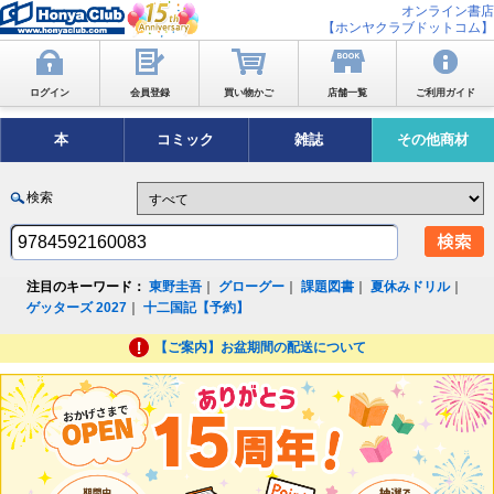
オンライン書店
【ホンヤクラブドットコム】
ログイン
会員登録
買い物かご
店舗一覧
ご利用ガイド
本
コミック
雑誌
その他商材
検索
注目のキーワード：
東野圭吾
｜
グローグー
｜
課題図書
｜
夏休みドリル
｜
ゲッターズ 2027
｜
十二国記【予約】
【ご案内】お盆期間の配送について