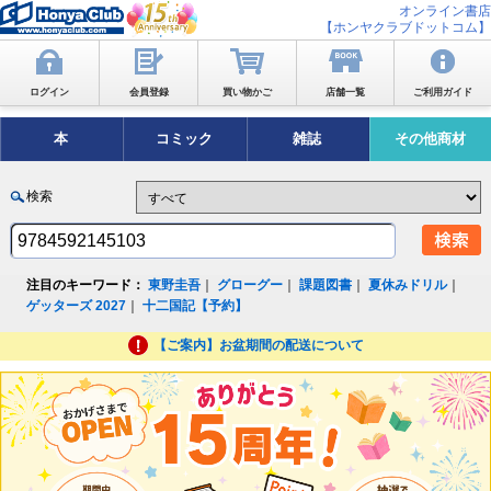
オンライン書店
【ホンヤクラブドットコム】
ログイン
会員登録
買い物かご
店舗一覧
ご利用ガイド
本
コミック
雑誌
その他商材
検索
注目のキーワード：
東野圭吾
｜
グローグー
｜
課題図書
｜
夏休みドリル
｜
ゲッターズ 2027
｜
十二国記【予約】
【ご案内】お盆期間の配送について