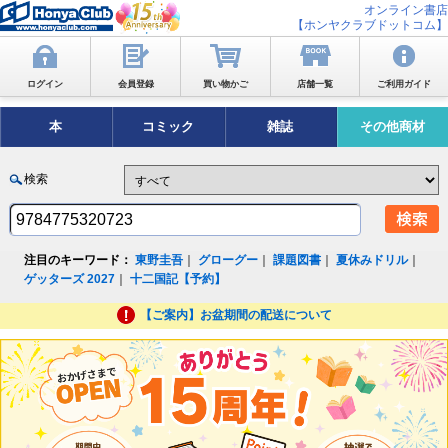
オンライン書店
【ホンヤクラブドットコム】
ログイン
会員登録
買い物かご
店舗一覧
ご利用ガイド
本
コミック
雑誌
その他商材
検索
注目のキーワード：
東野圭吾
｜
グローグー
｜
課題図書
｜
夏休みドリル
｜
ゲッターズ 2027
｜
十二国記【予約】
【ご案内】お盆期間の配送について