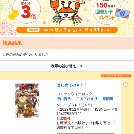
検索結果
1
件の商品がみつかりました
表示の並び替え
はじめてのＡＦＦ
コミックウォーロック
中山哲学
こあらだまり
春駒篤
グループＳＮＥ (Ａ５)
【2022年12月発売】 ISBNコード 9
784775320723
1,320円
在庫状況：出版社よりお取り寄せ（1
週間程度で出荷）