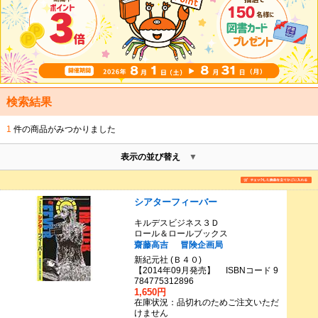
検索結果
1
件の商品がみつかりました
表示の並び替え
シアターフィーバー
キルデスビジネス３Ｄ
ロール＆ロールブックス
齋藤高吉
冒険企画局
新紀元社 (Ｂ４０)
【2014年09月発売】 ISBNコード 9
784775312896
1,650円
在庫状況：品切れのためご注文いただ
けません