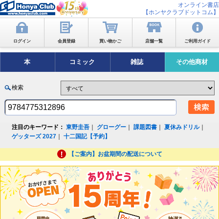
オンライン書店
【ホンヤクラブドットコム】
ログイン
会員登録
買い物かご
店舗一覧
ご利用ガイド
本
コミック
雑誌
その他商材
検索
注目のキーワード：
東野圭吾
｜
グローグー
｜
課題図書
｜
夏休みドリル
｜
ゲッターズ 2027
｜
十二国記【予約】
【ご案内】お盆期間の配送について