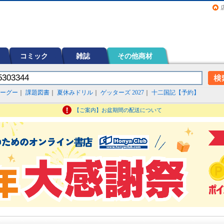
画（コミック）など在庫も充実
コミック
雑誌
その他商材
ーグー
｜
課題図書
｜
夏休みドリル
｜
ゲッターズ 2027
｜
十二国記【予約】
【ご案内】お盆期間の配送について