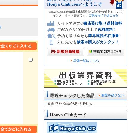
Honya Club.comへようこそ
Honya Club.comは日本出版販売株式会社が運営している
インターネット書店です。
ご利用ガイドはこちら
サイトで注文&
書店受け取り送料無料
順
宅配なら3,000円以上で
送料無料！
予約も取り寄せも
業界屈指の在庫量
外出先でも
検索や購入がカンタン！
店舗一覧はこちら
最近チェックした商品
履歴を残さない
最近見た商品がありません。
Honya Clubカード