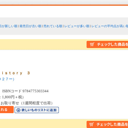
日が新しい順
発売日が古い順
売れている順
レビューが多い順
レビューの平均点が高い
ｈｉｓｔｏｒｙ ３
９２７ー）
SBNコード 9784775303344
：1,800円＋税）
お取り寄せ（1週間程度で出荷）