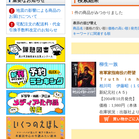
重要なお知らせ
検索結果
地震の影響による商品の
1
件の商品がみつかりました
お届けについて
表示の並び替え
宅配注文の配送料・代金
商品名
価格の安い順
価格の高い順
発売
引換手数料改定のお知らせ
キーワードに関連する順
柳生一族
将軍家指南役の野望
Ｔｒｕｔｈ ｉｎ 
相川司
伊藤昭（１
新紀元社 (Ａ５)
【2004年10月発売】 I
価格：1,980円（本体
在庫状況：出版社より