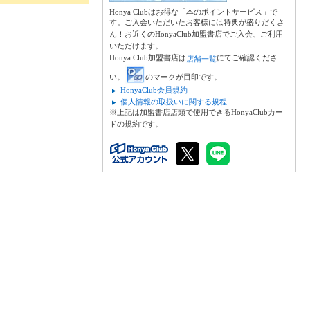
Honya Clubはお得な「本のポイントサービス」で
す。ご入会いただいたお客様には特典が盛りだくさ
ん！お近くのHonyaClub加盟書店でご入会、ご利用
いただけます。
Honya Club加盟書店は
にてご確認くださ
店舗一覧
い。
のマークが目印です。
HonyaClub会員規約
個人情報の取扱いに関する規程
※上記は加盟書店店頭で使用できるHonyaClubカー
ドの規約です。