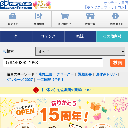
オンライン書店
【ホンヤクラブドットコム】
ログイン
会員登録
買い物かご
店舗一覧
ご利用ガイド
本
コミック
雑誌
その他商材
検索
注目のキーワード：
東野圭吾
｜
グローグー
｜
課題図書
｜
夏休みドリル
｜
ゲッターズ 2027
｜
十二国記【予約】
【ご案内】お盆期間の配送について