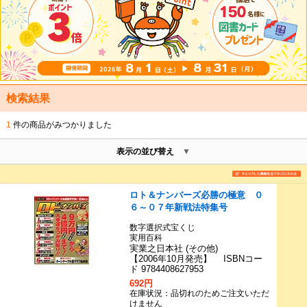
検索結果
1
件の商品がみつかりました
表示の並び替え
ロト＆ナンバーズ必勝の極意 ０
６～０７年新戦法特集号
数字選択式宝くじ
実用百科
実業之日本社 (その他)
【2006年10月発売】 ISBNコー
ド 9784408627953
692円
在庫状況：品切れのためご注文いただ
けません