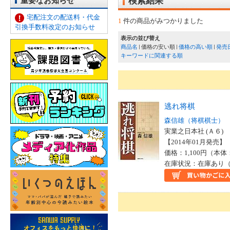
重要なお知らせ
検索結果
宅配注文の配送料・代金
1
件の商品がみつかりました
引換手数料改定のお知らせ
表示の並び替え
商品名
価格の安い順
価格の高い順
発売
キーワードに関連する順
逃れ将棋
森信雄（将棋棋士）
実業之日本社 (Ａ６)
【2014年01月発売】 I
価格：1,100円（本体
在庫状況：在庫あり（