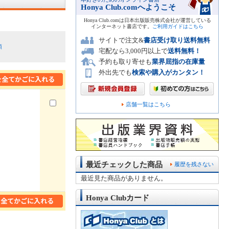
Honya Club.comへようこそ
Honya Club.comは日本出版販売株式会社が運営している
インターネット書店です。
ご利用ガイドはこちら
サイトで注文&
書店受け取り送料無料
順
宅配なら3,000円以上で
送料無料！
予約も取り寄せも
業界屈指の在庫量
外出先でも
検索や購入がカンタン！
店舗一覧はこちら
最近チェックした商品
履歴を残さない
最近見た商品がありません。
Honya Clubカード