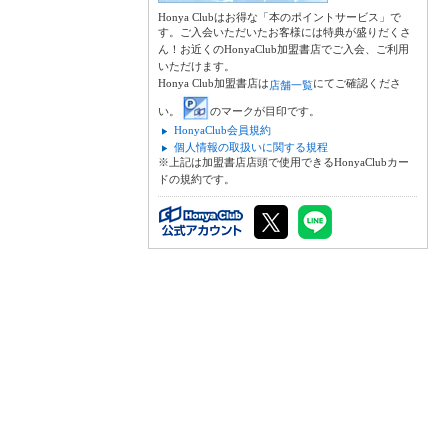
Honya Clubはお得な「本のポイントサービス」で
す。ご入会いただいたお客様には特典が盛りだくさ
ん！お近くのHonyaClub加盟書店でご入会、ご利用
いただけます。
Honya Club加盟書店は
にてご確認くださ
店舗一覧
い。
のマークが目印です。
HonyaClub会員規約
個人情報の取扱いに関する規程
※上記は加盟書店店頭で使用できるHonyaClubカー
ドの規約です。