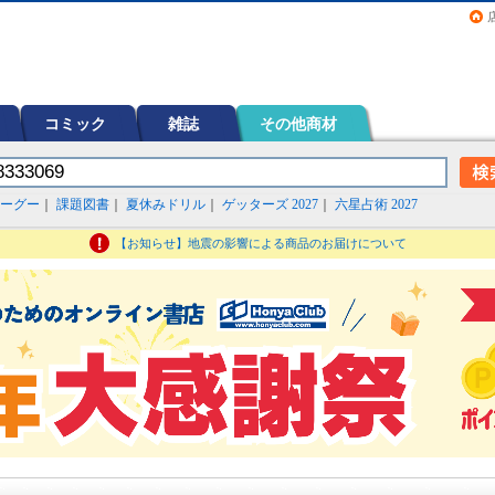
画（コミック）など在庫も充実
コミック
雑誌
その他商材
ーグー
｜
課題図書
｜
夏休みドリル
｜
ゲッターズ 2027
｜
六星占術 2027
【お知らせ】地震の影響による商品のお届けについて