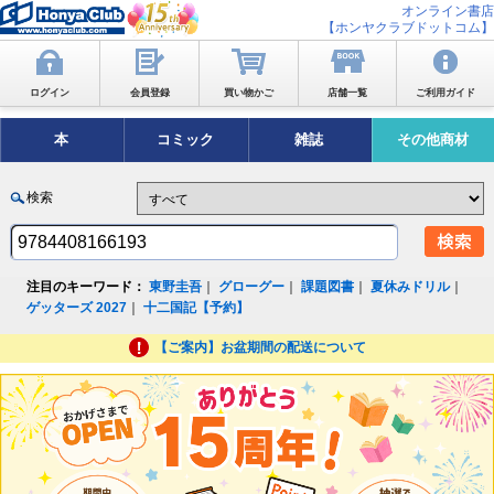
オンライン書店
【ホンヤクラブドットコム】
ログイン
会員登録
買い物かご
店舗一覧
ご利用ガイド
本
コミック
雑誌
その他商材
検索
注目のキーワード：
東野圭吾
｜
グローグー
｜
課題図書
｜
夏休みドリル
｜
ゲッターズ 2027
｜
十二国記【予約】
【ご案内】お盆期間の配送について