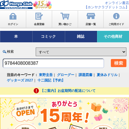
オンライン書店
【ホンヤクラブドットコム】
ログイン
会員登録
買い物かご
店舗一覧
ご利用ガイド
本
コミック
雑誌
その他商材
検索
注目のキーワード：
東野圭吾
｜
グローグー
｜
課題図書
｜
夏休みドリル
｜
ゲッターズ 2027
｜
十二国記【予約】
【ご案内】お盆期間の配送について