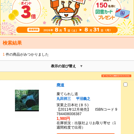
検索結果
1
件の商品がみつかりました
表示の並び替え
廃道
棄てられし道
丸田祥三
平沼義之
実業之日本社 (Ｂ５)
【2011年12月発売】 ISBNコード 9
784408008387
1,980円
在庫状況：出版社よりお取り寄せ（1
週間程度で出荷）