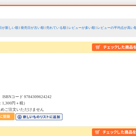
日が新しい順
発売日が古い順
売れている順
レビューが多い順
レビューの平均点が高い
４
SBNコード 9784309624242
：1,300円＋税）
ためご注文いただけません