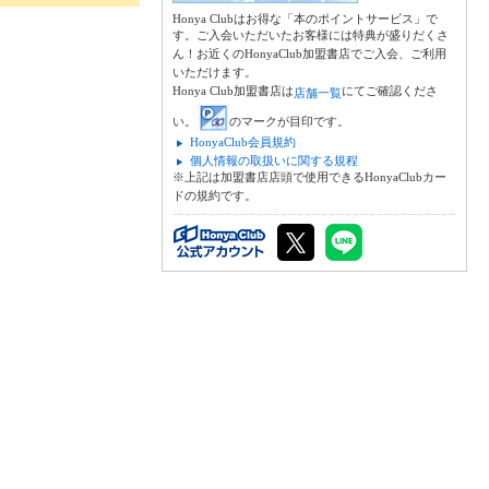
Honya Clubはお得な「本のポイントサービス」で
す。ご入会いただいたお客様には特典が盛りだくさ
ん！お近くのHonyaClub加盟書店でご入会、ご利用
いただけます。
Honya Club加盟書店は
にてご確認くださ
店舗一覧
い。
のマークが目印です。
HonyaClub会員規約
個人情報の取扱いに関する規程
※上記は加盟書店店頭で使用できるHonyaClubカー
ドの規約です。