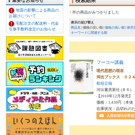
重要なお知らせ
検索結果
地震の影響による商品の
1
件の商品がみつかりました
お届けについて
表示の並び替え
宅配注文の配送料・代金
商品名
価格の安い順
価格の高い順
発売
引換手数料改定のお知らせ
キーワードに関連する順
フーコー講義
現代思想の現在
河出ブックス ０２
桧垣立哉
河出書房新社 (Ｂ６)
【2010年12月発売】 I
価格：1,430円（本体
在庫状況：品切れの