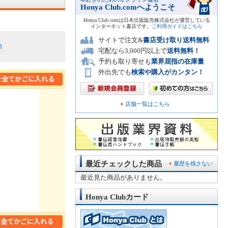
Honya Club.comへようこそ
Honya Club.comは日本出版販売株式会社が運営している
インターネット書店です。
ご利用ガイドはこちら
サイトで注文&
書店受け取り送料無料
順
宅配なら3,000円以上で
送料無料！
予約も取り寄せも
業界屈指の在庫量
外出先でも
検索や購入がカンタン！
店舗一覧はこちら
最近チェックした商品
履歴を残さない
最近見た商品がありません。
Honya Clubカード