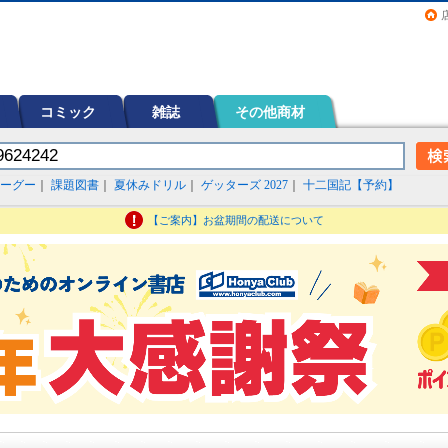
画（コミック）など在庫も充実
コミック
雑誌
その他商材
ーグー
｜
課題図書
｜
夏休みドリル
｜
ゲッターズ 2027
｜
十二国記【予約】
【ご案内】お盆期間の配送について