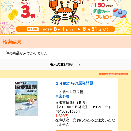
検索結果
1
件の商品がみつかりました
表示の並び替え
１４歳からの原発問題
１４歳の世渡り術
雨宮処凛
河出書房新社 (Ｂ６)
【2011年09月発売】 ISBNコード 9
784309616704
1,320円
在庫状況：品切れのためご注文いただ
けません