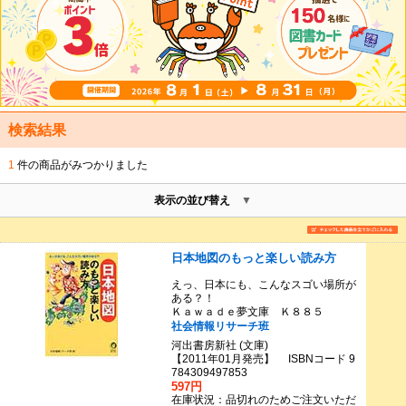
検索結果
1
件の商品がみつかりました
表示の並び替え
日本地図のもっと楽しい読み方
えっ、日本にも、こんなスゴい場所が
ある？！
Ｋａｗａｄｅ夢文庫 Ｋ８８５
社会情報リサーチ班
河出書房新社 (文庫)
【2011年01月発売】 ISBNコード 9
784309497853
597円
在庫状況：品切れのためご注文いただ