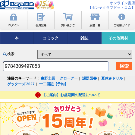
オンライン書店
【ホンヤクラブドットコム】
ログイン
会員登録
買い物かご
店舗一覧
ご利用ガイド
本
コミック
雑誌
その他商材
検索
注目のキーワード：
東野圭吾
｜
グローグー
｜
課題図書
｜
夏休みドリル
｜
ゲッターズ 2027
｜
十二国記【予約】
【ご案内】お盆期間の配送について