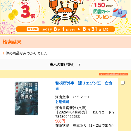
検索結果
1
件の商品がみつかりました
表示の並び替え
警視庁外事一課リエゾン班 亡命
者
河出文庫 い５２ー１
射場健司
河出書房新社 (文庫)
【2026年04月発売】 ISBNコード 9
784309422633
968円
在庫状況：在庫あり（1～2日で出荷）