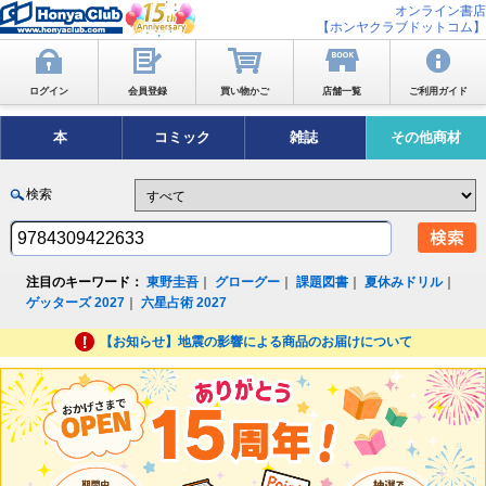
オンライン書店
【ホンヤクラブドットコム】
ログイン
会員登録
買い物かご
店舗一覧
ご利用ガイド
本
コミック
雑誌
その他商材
検索
注目のキーワード：
東野圭吾
｜
グローグー
｜
課題図書
｜
夏休みドリル
｜
ゲッターズ 2027
｜
六星占術 2027
【お知らせ】地震の影響による商品のお届けについて