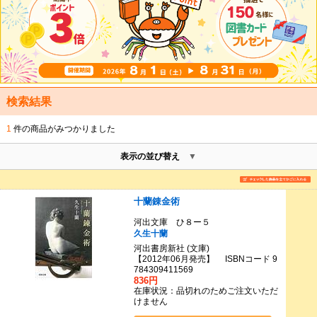
検索結果
1
件の商品がみつかりました
表示の並び替え
十蘭錬金術
河出文庫 ひ８ー５
久生十蘭
河出書房新社 (文庫)
【2012年06月発売】 ISBNコード 9
784309411569
836円
在庫状況：品切れのためご注文いただ
けません