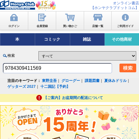
オンライン書店
【ホンヤクラブドットコム】
ログイン
会員登録
買い物かご
店舗一覧
ご利用ガイド
本
コミック
雑誌
その他商材
検索
注目のキーワード：
東野圭吾
｜
グローグー
｜
課題図書
｜
夏休みドリル
｜
ゲッターズ 2027
｜
十二国記【予約】
【ご案内】お盆期間の配送について