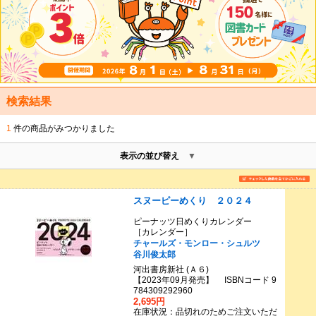
検索結果
1
件の商品がみつかりました
表示の並び替え
スヌーピーめくり ２０２４
ピーナッツ日めくりカレンダー
［カレンダー］
チャールズ・モンロー・シュルツ
谷川俊太郎
河出書房新社 (Ａ６)
【2023年09月発売】 ISBNコード 9
784309292960
2,695円
在庫状況：品切れのためご注文いただ