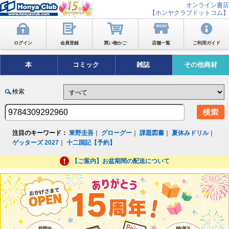
オンライン書店
【ホンヤクラブドットコム】
ログイン
会員登録
買い物かご
店舗一覧
ご利用ガイド
本
コミック
雑誌
その他商材
検索
注目のキーワード：
東野圭吾
｜
グローグー
｜
課題図書
｜
夏休みドリル
｜
ゲッターズ 2027
｜
十二国記【予約】
【ご案内】お盆期間の配送について