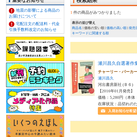
重要なお知らせ
検索結果
地震の影響による商品の
1
件の商品がみつかりました
お届けについて
表示の並び替え
宅配注文の配送料・代金
商品名
価格の安い順
価格の高い順
発売
引換手数料改定のお知らせ
キーワードに関連する順
瀬川昌久自選著作
チャーリー・パーカ
瀬川昌久
河出書房新社 (Ｂ６)
【2016年01月発売】 I
価格：5,280円（本体
在庫状況：品切れの