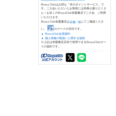
Honya Clubはお得な「本のポイントサービス」で
す。ご入会いただいたお客様には特典が盛りだくさ
ん！お近くのHonyaClub加盟書店でご入会、ご利用
いただけます。
Honya Club加盟書店は
にてご確認くださ
店舗一覧
い。
のマークが目印です。
HonyaClub会員規約
個人情報の取扱いに関する規程
※上記は加盟書店店頭で使用できるHonyaClubカー
ドの規約です。