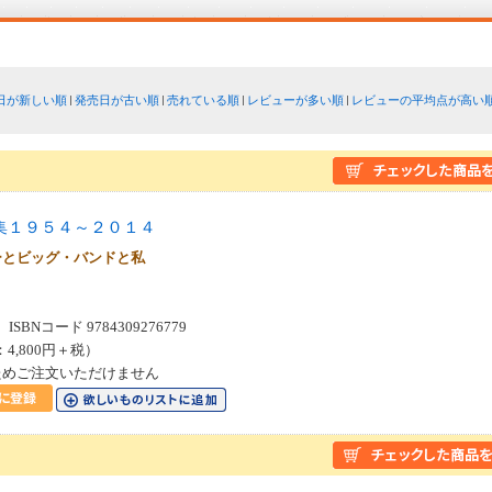
日が新しい順
発売日が古い順
売れている順
レビューが多い順
レビューの平均点が高い
集１９５４～２０１４
ーとビッグ・バンドと私
SBNコード 9784309276779
：4,800円＋税）
ためご注文いただけません