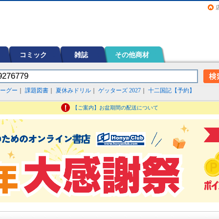
画（コミック）など在庫も充実
コミック
雑誌
その他商材
ーグー
｜
課題図書
｜
夏休みドリル
｜
ゲッターズ 2027
｜
十二国記【予約】
【ご案内】お盆期間の配送について