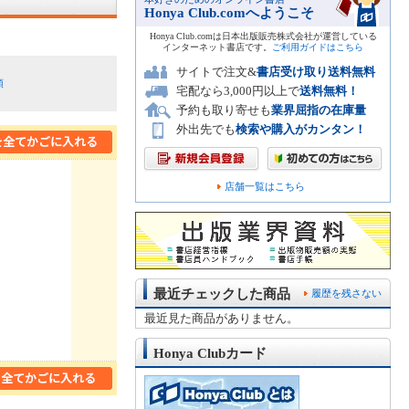
Honya Club.comへようこそ
Honya Club.comは日本出版販売株式会社が運営している
インターネット書店です。
ご利用ガイドはこちら
サイトで注文&
書店受け取り送料無料
順
宅配なら3,000円以上で
送料無料！
予約も取り寄せも
業界屈指の在庫量
外出先でも
検索や購入がカンタン！
店舗一覧はこちら
最近チェックした商品
履歴を残さない
最近見た商品がありません。
Honya Clubカード