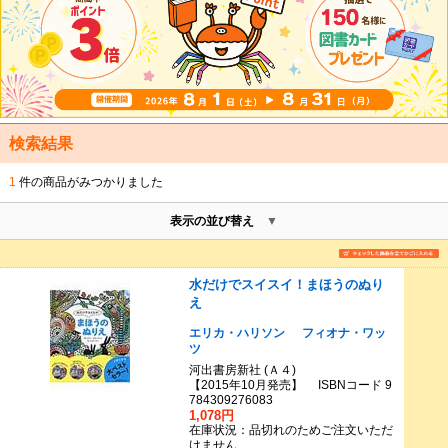
検索結果
1
件の商品がみつかりました
表示の並び替え
水だけでスイスイ！まほうのぬり
え
エリカ・ハリソン
フィオナ・ワッ
ツ
河出書房新社 (Ａ４)
【2015年10月発売】 ISBNコード 9
784309276083
1,078円
在庫状況：品切れのためご注文いただ
けません