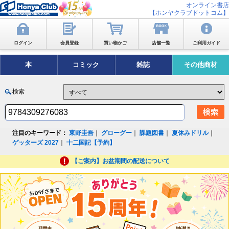
オンライン書店
【ホンヤクラブドットコム】
ログイン
会員登録
買い物かご
店舗一覧
ご利用ガイド
本
コミック
雑誌
その他商材
検索
注目のキーワード：
東野圭吾
｜
グローグー
｜
課題図書
｜
夏休みドリル
｜
ゲッターズ 2027
｜
十二国記【予約】
【ご案内】お盆期間の配送について