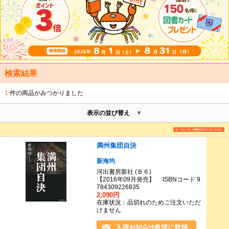
検索結果
1
件の商品がみつかりました
表示の並び替え
満州集団自決
新海均
河出書房新社 (Ｂ６)
【2016年09月発売】 ISBNコード 9
784309226835
2,090円
在庫状況：品切れのためご注文いただ
けません