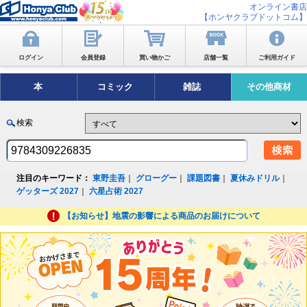
オンライン書店
【ホンヤクラブドットコム】
ログイン
会員登録
買い物かご
店舗一覧
ご利用ガイド
本
コミック
雑誌
その他商材
検索
注目のキーワード：
東野圭吾
｜
グローグー
｜
課題図書
｜
夏休みドリル
｜
ゲッターズ 2027
｜
六星占術 2027
【お知らせ】地震の影響による商品のお届けについて