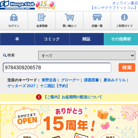
オンライン書店
【ホンヤクラブドットコム】
ログイン
会員登録
買い物かご
店舗一覧
ご利用ガイド
本
コミック
雑誌
その他商材
検索
注目のキーワード：
東野圭吾
｜
グローグー
｜
課題図書
｜
夏休みドリル
｜
ゲッターズ 2027
｜
十二国記【予約】
【ご案内】お盆期間の配送について