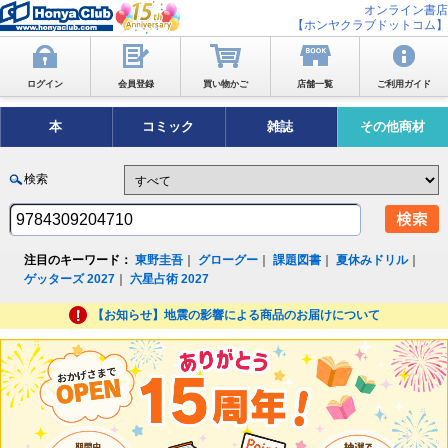
オンライン書店
【ホンヤクラブドットコム】
ログイン
会員登録
買い物かご
店舗一覧
ご利用ガイド
本
コミック
雑誌
その他商材
検索
注目のキーワード：
東野圭吾
｜
グローグー
｜
課題図書
｜
夏休みドリル
｜
ゲッターズ 2027
｜
六星占術 2027
【お知らせ】地震の影響による商品のお届けについて