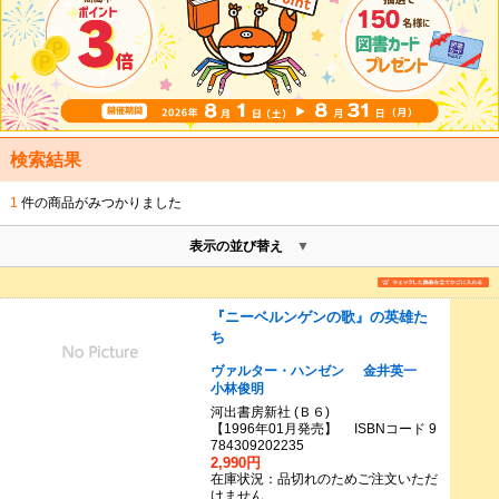
検索結果
1
件の商品がみつかりました
表示の並び替え
『ニーベルンゲンの歌』の英雄た
ち
ヴァルター・ハンゼン
金井英一
小林俊明
河出書房新社 (Ｂ６)
【1996年01月発売】 ISBNコード 9
784309202235
2,990円
在庫状況：品切れのためご注文いただ
けません