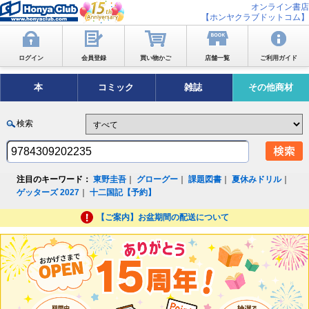
オンライン書店
【ホンヤクラブドットコム】
ログイン
会員登録
買い物かご
店舗一覧
ご利用ガイド
本
コミック
雑誌
その他商材
検索
注目のキーワード：
東野圭吾
｜
グローグー
｜
課題図書
｜
夏休みドリル
｜
ゲッターズ 2027
｜
十二国記【予約】
【ご案内】お盆期間の配送について