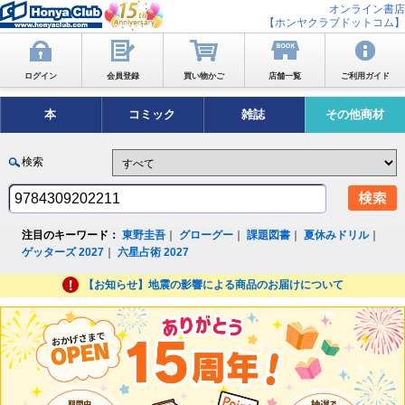
オンライン書店
【ホンヤクラブドットコム】
ログイン
会員登録
買い物かご
店舗一覧
ご利用ガイド
本
コミック
雑誌
その他商材
検索
注目のキーワード：
東野圭吾
｜
グローグー
｜
課題図書
｜
夏休みドリル
｜
ゲッターズ 2027
｜
六星占術 2027
【お知らせ】地震の影響による商品のお届けについて