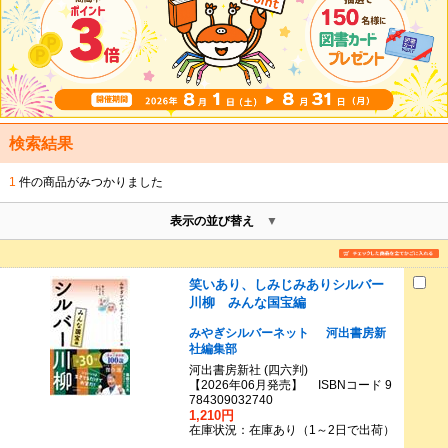
検索結果
1
件の商品がみつかりました
表示の並び替え
笑いあり、しみじみありシルバー
川柳 みんな国宝編
みやぎシルバーネット
河出書房新
社編集部
河出書房新社 (四六判)
【2026年06月発売】 ISBNコード 9
784309032740
1,210円
在庫状況：在庫あり（1～2日で出荷）