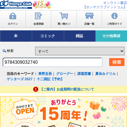
オンライン書店
【ホンヤクラブドットコム】
ログイン
会員登録
買い物かご
店舗一覧
ご利用ガイド
本
コミック
雑誌
その他商材
検索
注目のキーワード：
東野圭吾
｜
グローグー
｜
課題図書
｜
夏休みドリル
｜
ゲッターズ 2027
｜
十二国記【予約】
【ご案内】お盆期間の配送について